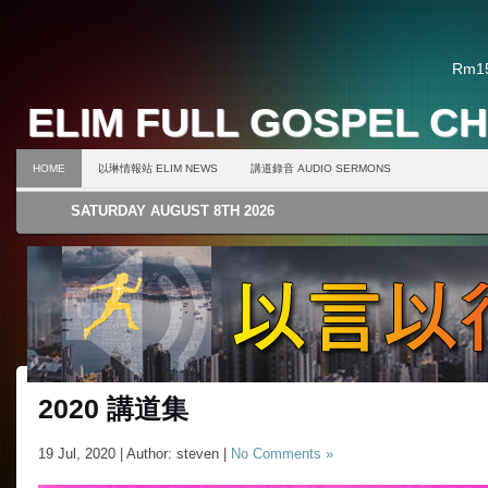
Rm15
ELIM FULL GOSPEL C
HOME
以琳情報站 ELIM NEWS
講道錄音 AUDIO SERMONS
SATURDAY AUGUST 8TH 2026
2020 講道集
19 Jul, 2020 | Author: steven |
No Comments »