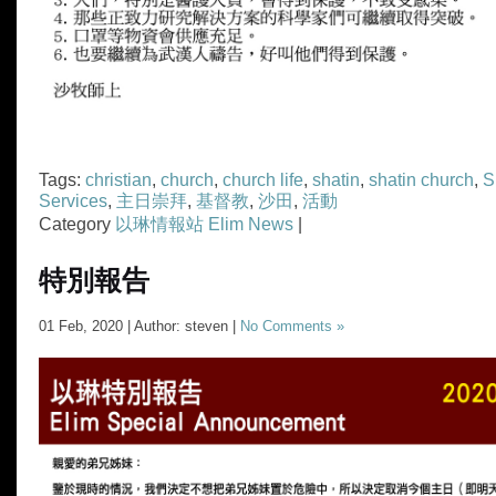
Tags:
christian
,
church
,
church life
,
shatin
,
shatin church
,
S
Services
,
主日崇拜
,
基督教
,
沙田
,
活動
Category
以琳情報站 Elim News
|
特別報告
01 Feb, 2020 | Author: steven |
No Comments »