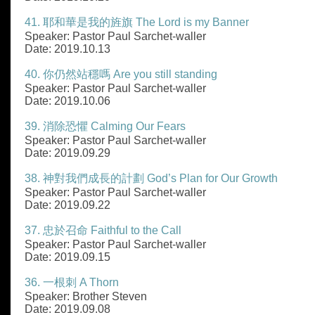
41. 耶和華是我的旌旗 The Lord is my Banner
Speaker: Pastor Paul Sarchet-waller
Date: 2019.10.13
40. 你仍然站穩嗎 Are you still standing
Speaker: Pastor Paul Sarchet-waller
Date: 2019.10.06
39. 消除恐懼 Calming Our Fears
Speaker: Pastor Paul Sarchet-waller
Date: 2019.09.29
38. 神對我們成長的計劃 God’s Plan for Our Growth
Speaker: Pastor Paul Sarchet-waller
Date: 2019.09.22
37. 忠於召命 Faithful to the Call
Speaker: Pastor Paul Sarchet-waller
Date: 2019.09.15
36. 一根刺 A Thorn
Speaker: Brother Steven
Date: 2019.09.08