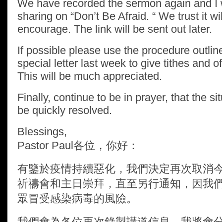
We have recorded the sermon again and I w
sharing on “Don’t Be Afraid. “ We trust it wil
encourage. The link will be sent out later.
If possible please use the procedure outlin
special letter last week to give tithes and of
This will be much appreciated.
Finally, continue to be in prayer, that the sit
be quickly resolved.
Blessings,
Pastor Paul
各位，你好：
有鑒於疫情持續惡化，我們決定再次取消
祈禱會和主日崇拜，直至另行通知，因我
眾冒受感染病毒的風險。
我們會為各位再次錄製講道信息，我將會