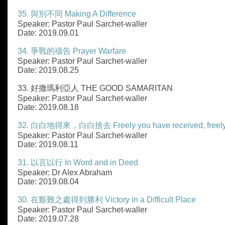
35. 與別不同 Making A Difference
Speaker: Pastor Paul Sarchet-waller
Date: 2019.09.01
34. 爭戰的禱告 Prayer Warfare
Speaker: Pastor Paul Sarchet-waller
Date: 2019.08.25
33. 好撒瑪利亞人 THE GOOD SAMARITAN
Speaker: Pastor Paul Sarchet-waller
Date: 2019.08.18
32. 白白地得來，白白捨去 Freely you have received, freely
Speaker: Pastor Paul Sarchet-waller
Date: 2019.08.11
31. 以言以行 In Word and in Deed
Speaker: Dr Alex Abraham
Date: 2019.08.04
30. 在艱難之處得到勝利 Victory in a Difficult Place
Speaker: Pastor Paul Sarchet-waller
Date: 2019.07.28