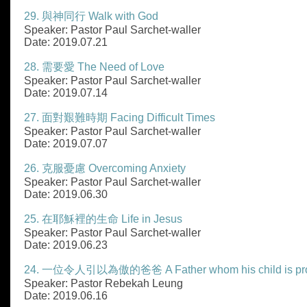
29. 與神同行 Walk with God
Speaker: Pastor Paul Sarchet-waller
Date: 2019.07.21
28. 需要愛 The Need of Love
Speaker: Pastor Paul Sarchet-waller
Date: 2019.07.14
27. 面對艱難時期 Facing Difficult Times
Speaker: Pastor Paul Sarchet-waller
Date: 2019.07.07
26. 克服憂慮 Overcoming Anxiety
Speaker: Pastor Paul Sarchet-waller
Date: 2019.06.30
25. 在耶穌裡的生命 Life in Jesus
Speaker: Pastor Paul Sarchet-waller
Date: 2019.06.23
24. 一位令人引以為傲的爸爸 A Father whom his child is pro
Speaker: Pastor Rebekah Leung
Date: 2019.06.16