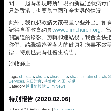
間，一起為著現時所出現的新型冠狀病毒
只為香港，也要為中國和全世界的情況。
此外，我也想敦請大家盡量少些外出。如
記得查看教會網頁
www.elimchurch.org
。
關講道的錄影、剪輯和連結後，我會盡快
你們。請繼續為著各人的健康和病毒不致
禱，特別也要為杜醫生禱告。
沙牧師上
Tags:
christian
,
church
,
church life
,
shatin
,
shatin church
,
S
Services
,
主日崇拜
,
基督教
,
沙田
,
活動
Category
以琳情報站 Elim News
|
特別報告 (2020.02.06)
06 Feb, 2020 | Author: steven |
No Comments »