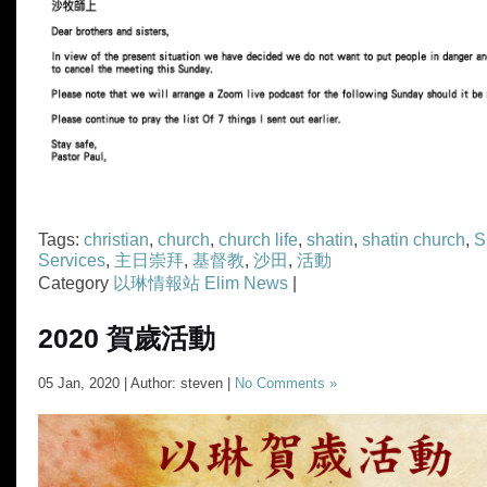
Tags:
christian
,
church
,
church life
,
shatin
,
shatin church
,
S
Services
,
主日崇拜
,
基督教
,
沙田
,
活動
Category
以琳情報站 Elim News
|
2020 賀歲活動
05 Jan, 2020 | Author: steven |
No Comments »