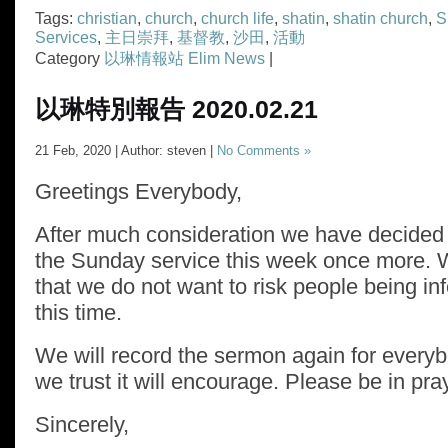
Tags:
christian
,
church
,
church life
,
shatin
,
shatin church
,
S
Services
,
主日崇拜
,
基督教
,
沙田
,
活動
Category
以琳情報站 Elim News
|
以琳特別報告 2020.02.21
21 Feb, 2020 | Author: steven |
No Comments »
Greetings Everybody,
After much consideration we have decided 
the Sunday service this week once more. 
that we do not want to risk people being inf
this time.
We will record the sermon again for every
we trust it will encourage. Please be in pra
Sincerely,