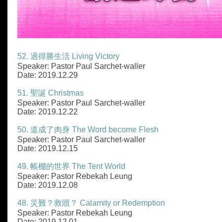
52. 過得勝生活 Living Victory
Speaker: Pastor Paul Sarchet-waller
Date: 2019.12.29
51. 聖誕 Christmas
Speaker: Pastor Paul Sarchet-waller
Date: 2019.12.22
50. 道成了肉身 The Word become Flesh
Speaker: Pastor Paul Sarchet-waller
Date: 2019.12.15
49. 帳棚的世界 The Tent World
Speaker: Pastor Rebekah Leung
Date: 2019.12.08
48. 災難？救贖？ Calamity or Redemption
Speaker: Pastor Rebekah Leung
Date: 2019.12.01