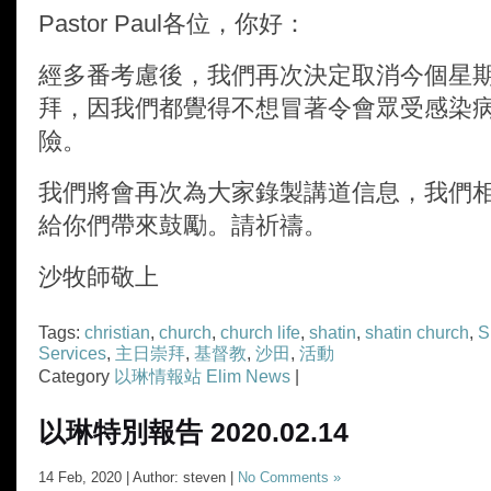
Pastor Paul
各位，你好：
經多番考慮後，我們再次決定取消今個星
拜，因我們都覺得不想冒著令會眾受感染
險。
我們將會再次為大家錄製講道信息，我們
給你們帶來鼓勵。請祈禱。
沙牧師敬上
Tags:
christian
,
church
,
church life
,
shatin
,
shatin church
,
S
Services
,
主日崇拜
,
基督教
,
沙田
,
活動
Category
以琳情報站 Elim News
|
以琳特別報告 2020.02.14
14 Feb, 2020 | Author: steven |
No Comments »