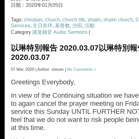
日期：2020年01月05日
Tags:
christian
,
church
,
church life
,
shatin
,
shatin church
,
S
Services
,
主日崇拜
,
基督教
,
沙田
,
活動
Category
講道錄音 Audio Sermons
|
以琳特別報告 2020.03.07
以琳特別報
2020.03.07
07 Mar, 2020 | Author: steven |
No Comments »
Greetings Everybody,
In view of the Continuing situation we hav
to again cancel the prayer meeting on Frid
service this Sunday UNTIL FURTHER NO
feel that we do not want to risk people bein
at this time.