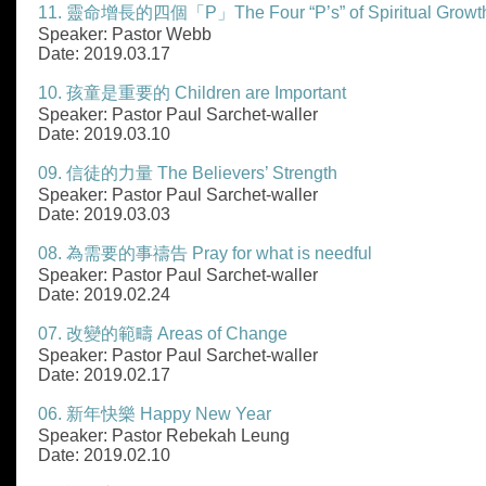
11. 靈命增長的四個「P」The Four “P’s” of Spiritual Growt
Speaker: Pastor Webb
Date: 2019.03.17
10. 孩童是重要的 Children are Important
Speaker: Pastor Paul Sarchet-waller
Date: 2019.03.10
09. 信徒的力量 The Believers’ Strength
Speaker: Pastor Paul Sarchet-waller
Date: 2019.03.03
08. 為需要的事禱告 Pray for what is needful
Speaker: Pastor Paul Sarchet-waller
Date: 2019.02.24
07. 改變的範疇 Areas of Change
Speaker: Pastor Paul Sarchet-waller
Date: 2019.02.17
06. 新年快樂 Happy New Year
Speaker: Pastor Rebekah Leung
Date: 2019.02.10