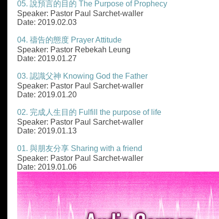
05. 說預言的目的 The Purpose of Prophecy
Speaker: Pastor Paul Sarchet-waller
Date: 2019.02.03
04. 禱告的態度 Prayer Attitude
Speaker: Pastor Rebekah Leung
Date: 2019.01.27
03. 認識父神 Knowing God the Father
Speaker: Pastor Paul Sarchet-waller
Date: 2019.01.20
02. 完成人生目的 Fulfill the purpose of life
Speaker: Pastor Paul Sarchet-waller
Date: 2019.01.13
01. 與朋友分享 Sharing with a friend
Speaker: Pastor Paul Sarchet-waller
Date: 2019.01.06