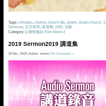
Tags:
christian
,
church
,
church life
,
shatin
,
shatin church
,
S
Services
,
主日崇拜
,
基督教
,
沙田
,
活動
Category
以琳情報站 Elim News
|
2019 Sermon
2019 講道集
29 Dec, 2019 | Author: steven |
No Comments »