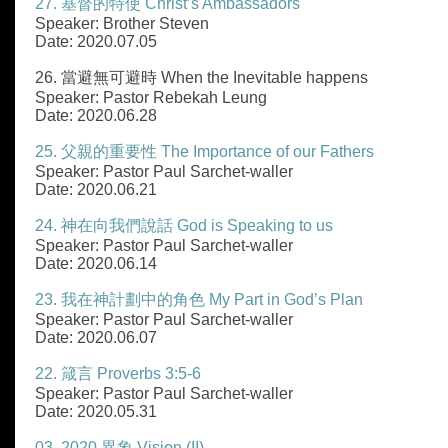
27. 基督的特使 Christ’s Ambassadors
Speaker: Brother Steven
Date: 2020.07.05
26. 當避無可避時 When the Inevitable happens
Speaker: Pastor Rebekah Leung
Date: 2020.06.28
25. 父親的重要性 The Importance of our Fathers
Speaker: Pastor Paul Sarchet-waller
Date: 2020.06.21
24. 神在向我們說話 God is Speaking to us
Speaker: Pastor Paul Sarchet-waller
Date: 2020.06.14
23. 我在神計劃中的角色 My Part in God’s Plan
Speaker: Pastor Paul Sarchet-waller
Date: 2020.06.07
22. 箴言 Proverbs 3:5-6
Speaker: Pastor Paul Sarchet-waller
Date: 2020.05.31
03. 2020 異象 Vision (II)